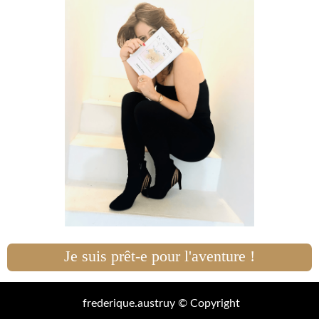
Je suis prêt-e pour l'aventure !
frederique.austruy © Copyright