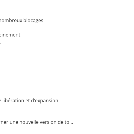
de nombreux blocages.
leinement.
.
e libération et d’expansion.
ntérieure.
ner une nouvelle version de toi..